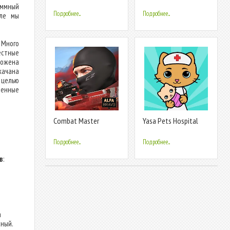
Anime Games
аммный
Подробнее...
Подробнее...
але мы
 Много
естные
ложена
качана
 целью
енные
Combat Master
Yasa Pets Hospital
Mobile FPS
Подробнее...
Подробнее...
в
:
а
сный.