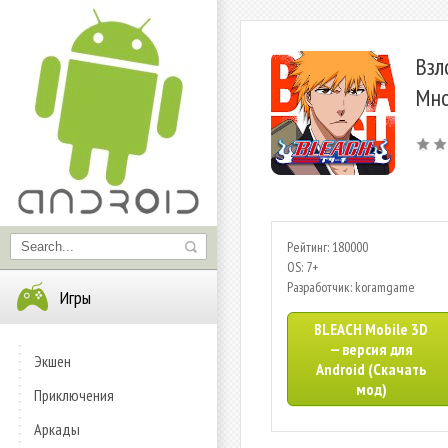
Взл
Мно
Рейтинг: 180000
OS: 7+
Разработчик: koramgame
Игры
BLEACH Mobile 3D
— версия для
Экшен
Android (Скачать
мод)
Приключения
Аркады