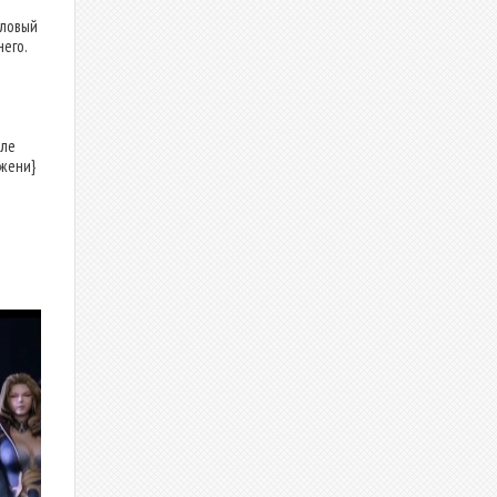
йловый
его.
сле
ожени}