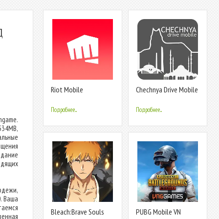
Д
Riot Mobile
Chechnya Drive Mobile
Подробнее...
Подробнее...
mgame.
534MB,
альные
щения
здание
одящих
одежи,
. Ваша
аемся
Bleach:Brave Souls
PUBG Mobile VN
венная