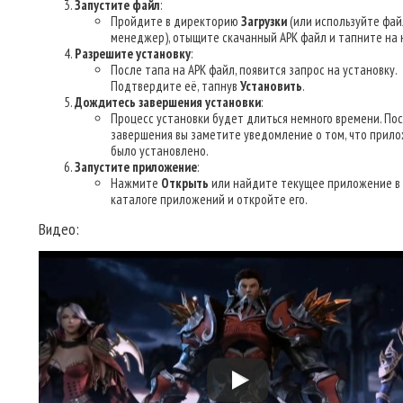
Запустите файл
:
Пройдите в директорию
Загрузки
(или используйте фа
менеджер), отыщите скачанный APK файл и тапните на н
Разрешите установку
:
После тапа на APK файл, появится запрос на установку.
Подтвердите её, тапнув
Установить
.
Дождитесь завершения установки
:
Процесс установки будет длиться немного времени. По
завершения вы заметите уведомление о том, что прил
было установлено.
Запустите приложение
:
Нажмите
Открыть
или найдите текущее приложение в
каталоге приложений и откройте его.
Видео: