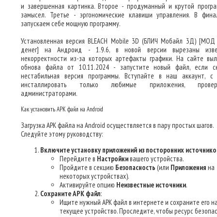
и завершенная картинка. Второе - продуманный и крутой прогр
замысел. Третье - эргономические клавиши управления. В фин
запускаем себе мощную программу.
Установленная версия BLEACH Mobile 3D (БЛИЧ Мобайл 3Д) [МОД
денег] на Андроид - 1.9.6, в новой версии вырезаны изв
некорректности из-за которых артефакты графики. На сайте вы
обнова файла от 10.11.2024 - запустите новый файл, если с
нестабильная версия программы. Вступайте в наш аккаунт, с
инсталлировать только любимые приложения, провер
администраторами.
Как установить APK файл на Android
Загрузка APK файла на Android осуществляется в пару простых шагов.
Следуйте этому руководству:
Включите установку приложений из посторонних источнико
Перейдите в
Настройки
вашего устройства.
Пройдите в секцию
Безопасность
(или
Приложения
на
некоторых устройствах).
Активируйте опцию
Неизвестные источники
.
Сохраните APK файл
:
Ищите нужный APK файл в интернете и сохраните его н
текущее устройство. Проследите, чтобы ресурс безопа