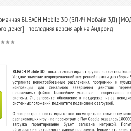
оманная BLEACH Mobile 3D (БЛИЧ Мобайл 3Д) [МО
го денег] - последняя версия apk на Андроид
BLEACH Mobile 3D
- показательная игра от крутого коллектива kora
Угодное значение неприкрепленной внутренней памяти для сборки 
устраните невостребованные развлечения, программки и музык
композиции для финального завершения действия переме
незаменимых файлов. Главнейшее указание - прогрессивное и
системы. 7+, запросите обновление в поддержке, из-за неподх
системных положений, подхватите подвисание с загрузкой.
О распространенности игры можно посмотреть по количеству мол
распаковавших игру - по просмотрам с Play Google оказалось 180000
загрузка гарантированно будет записана метрикой. Попыт
обговорить неповторимость данной программы. Первое - это качест