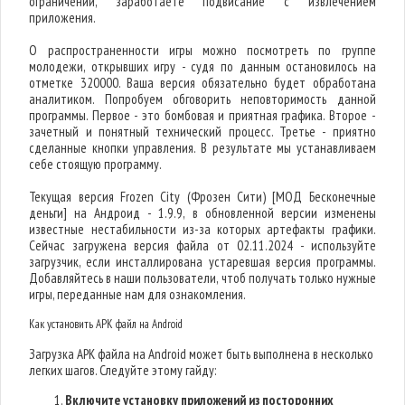
ограничений, заработаете подвисание с извлечением
приложения.
О распространенности игры можно посмотреть по группе
молодежи, открывших игру - судя по данным остановилось на
отметке 320000. Ваша версия обязательно будет обработана
аналитиком. Попробуем обговорить неповторимость данной
программы. Первое - это бомбовая и приятная графика. Второе -
зачетный и понятный технический процесс. Третье - приятно
сделанные кнопки управления. В результате мы устанавливаем
себе стоящую программу.
Текущая версия Frozen City (Фрозен Сити) [МОД Бесконечные
деньги] на Андроид - 1.9.9, в обновленной версии изменены
известные нестабильности из-за которых артефакты графики.
Сейчас загружена версия файла от 02.11.2024 - используйте
загрузчик, если инсталлирована устаревшая версия программы.
Добавляйтесь в наши пользователи, чтоб получать только нужные
игры, переданные нам для ознакомления.
Как установить APK файл на Android
Загрузка APK файла на Android может быть выполнена в несколько
легких шагов. Следуйте этому гайду:
Включите установку приложений из посторонних