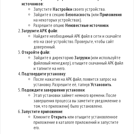
источников
:
Запустите
Настройки
своего устройства.
Зайдите в секцию
Безопасность
(или
Приложения
на некоторых устройствах).
Разрешите опцию
Неизвестные источники
.
Загрузите APK файл
:
Найдите необходимый APK файл в сети и скачайте
его на своё устройство. Проверьте, чтобы сайт
доверенный.
Откройте файл
:
Зайдите в директорию
Загрузки
(или используйте
файловый менеджер), отыщите скачанный APK файл
и тапните на него.
Подтвердите установку
:
После нажатия на APK файл, появится запрос на
установку. Разрешите её, тапнув
Установить
.
Подождите завершения установки
:
Этап установки займет немного времени. После
завершения процесса вы заметите уведомление о
том, что приложени} было установлено.
Запустите приложение
:
Кликните
Открыть
или отыщите установленное
приложение в каталоге приложений и запустите
его.