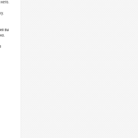
него.
у.
ия вы
но.
в