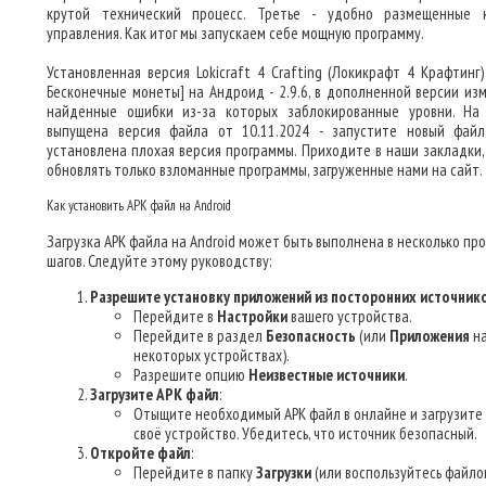
крутой технический процесс. Третье - удобно размещенные 
управления. Как итог мы запускаем себе мощную программу.
Установленная версия Lokicraft 4 Crafting (Локикрафт 4 Крафтинг
Бесконечные монеты] на Андроид - 2.9.6, в дополненной версии из
найденные ошибки из-за которых заблокированные уровни. На
выпущена версия файла от 10.11.2024 - запустите новый файл
установлена плохая версия программы. Приходите в наши закладки,
обновлять только взломанные программы, загруженные нами на сайт.
Как установить APK файл на Android
Загрузка APK файла на Android может быть выполнена в несколько пр
шагов. Следуйте этому руководству:
Разрешите установку приложений из посторонних источник
Перейдите в
Настройки
вашего устройства.
Перейдите в раздел
Безопасность
(или
Приложения
н
некоторых устройствах).
Разрешите опцию
Неизвестные источники
.
Загрузите APK файл
:
Отыщите необходимый APK файл в онлайне и загрузите 
своё устройство. Убедитесь, что источник безопасный.
Откройте файл
:
Перейдите в папку
Загрузки
(или воспользуйтесь файло