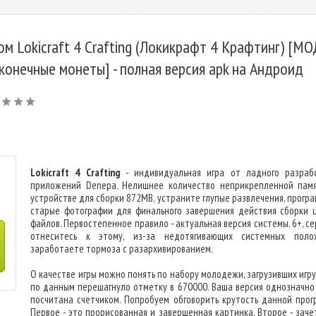
ом Lokicraft 4 Crafting (Локикрафт 4 Крафтинг) [МО
конечные монеты] - полная версия apk на Андроид
Lokicraft 4 Crafting
- индивидуальная игра от ладного разраб
приложений Denepa. Нелишнее количество неприкрепленной пам
устройстве для сборки 872MB, устраните глупые развлечения, програ
старые фотографии для финального завершения действия сборки 
файлов. Первостепенное правило - актуальная версия системы. 6+, с
отнеситесь к этому, из-за недотягивающих системных поло
заработаете тормоза с разархивированием.
О качестве игры можно понять по набору молодежи, загрузивших игру
по данным перешагнуло отметку в 670000. Ваша версия однозначно
посчитана счетчиком. Попробуем обговорить крутость данной прог
Первое - это прорисованная и завершенная картинка. Второе - заче