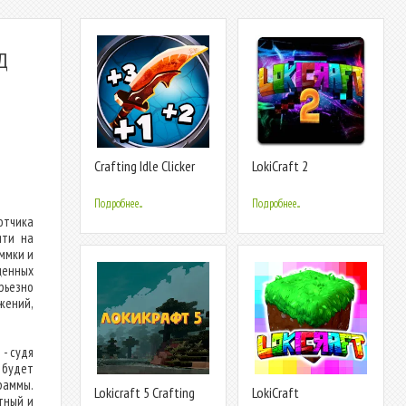
Д
Crafting Idle Clicker
LokiCraft 2
Подробнее...
Подробнее...
отчика
яти на
ммки и
ценных
ерьезно
жений,
 - судя
 будет
раммы.
Lokicraft 5 Crafting
LokiCraft
тный и