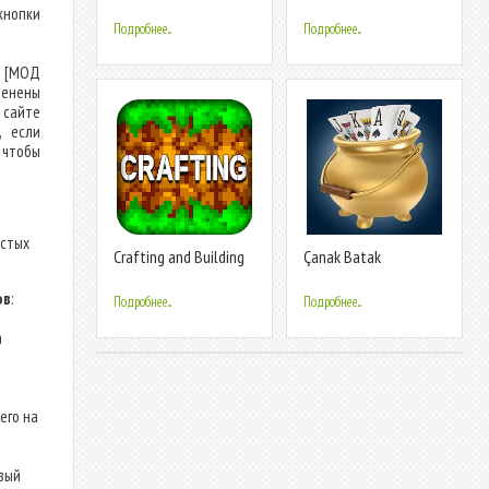
кнопки
Подробнее...
Подробнее...
) [МОД
менены
 сайте
, если
 чтобы
остых
Crafting and Building
Çanak Batak
ов
:
Подробнее...
Подробнее...
а
его на
вый