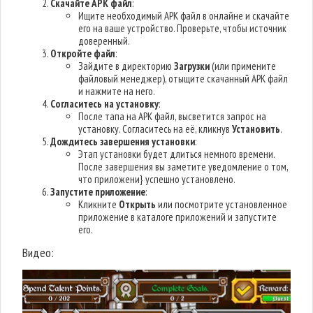
Скачайте APK файл
:
Ищите необходимый APK файл в онлайне и скачайте
его на ваше устройство. Проверьте, чтобы источник
доверенный.
Откройте файл
:
Зайдите в директорию
Загрузки
(или примените
файловый менеджер), отыщите скачанный APK файл
и нажмите на него.
Согласитесь на установку
:
После тапа на APK файл, высветится запрос на
установку. Согласитесь на её, кликнув
Установить
.
Дождитесь завершения установки
:
Этап установки будет длиться немного времени.
После завершения вы заметите уведомление о том,
что приложени} успешно установлено.
Запустите приложение
:
Кликните
Открыть
или посмотрите установленное
приложение в каталоге приложений и запустите
его.
Видео: