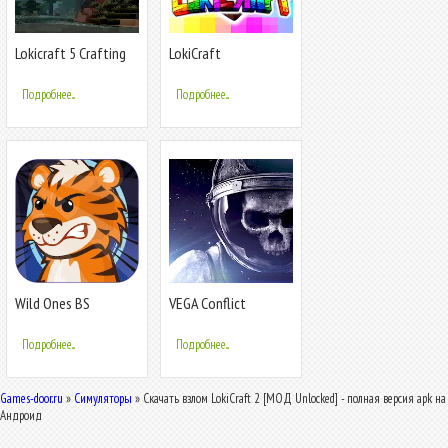
Lokicraft 5 Crafting
LokiCraft
Подробнее...
Подробнее...
Wild Ones BS
VEGA Conflict
Подробнее...
Подробнее...
Games-door.ru
»
Симуляторы
» Скачать взлом LokiCraft 2 [МОД Unlocked] - полная версия apk на
Андроид