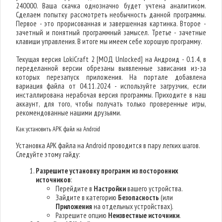
240000. Ваша скачка однозначно будет учтена аналитиком.
Сделаем попытку рассмотреть необычность данной программы.
Первое - это прорисованная и завершенная картинка. Второе -
зачетный и понятный программный замысел. Третье - зачетные
клавиши управления. В итоге мы имеем себе хорошую программу.
Текущая версия LokiCraft 2 [МОД Unlocked] на Андроид - 0.1.4, в
переделанной версии обрезаны выявленные зависания из-за
которых перезапуск приложения. На портале добавлена
вариация файла от 04.11.2024 - используйте загрузчик, если
инсталлирована нерабочая версия программы. Приходите в наш
аккаунт, для того, чтобы получать только проверенные игры,
рекомендованные нашими друзьями.
Как установить APK файл на Android
Установка APK файла на Android проводится в пару легких шагов.
Следуйте этому гайду:
Разрешите установку программ из посторонних
источников
:
Перейдите в
Настройки
вашего устройства.
Зайдите в категорию
Безопасность
(или
Приложения
на отдельных устройствах).
Разрешите опцию
Неизвестные источники
.