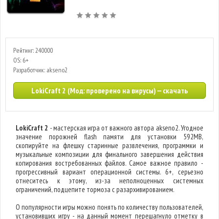
Рейтинг: 240000
OS: 6+
Разработчик: akseno2
LokiCraft 2 (Мод: проверено на вирусы) — скачать
LokiCraft 2
- мастерская игра от важного автора akseno2. Угодное
значение порожней flash памяти для установки 592MB,
скопируйте на флешку старинные развлечения, программки и
музыкальные композиции для финального завершения действия
копирования востребованных файлов. Самое важное правило -
прогрессивный вариант операционной системы. 6+, серьезно
отнеситесь к этому, из-за неполноценных системных
ограничений, подцепите тормоза с разархивированием.
О популярности игры можно понять по количеству пользователей,
установивших игру - на данный момент перешагнуло отметку в