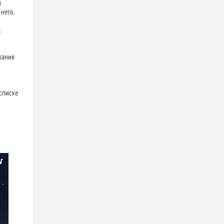
й
него.
.
чания
списке