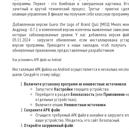
программы. Первое - это бомбовая и завершенная картинка. Вт
зачетный и крутой технический процесс. Третье - приятно сде
клавиши управления. В финале мы получаем себе классную программу
Добавленная версия Guess the Logo of Brand Quiz [МОД Много мон
Андроид - 0.7.2, в измененной версии излечены выявленные зависани
которых заблокированные уровни. У нас добавлена версия фа
05.11.2024 - загрузите обновление, если инсталлирована уста
версия программы. Приходите в наши закладки, чтоб получать 
обновленные приложения, предоставленные разработчиком.
Как установить APK файл на Android
Инсталляция APK файла на Android осуществляется в несколько несл
шагов. Следуйте этому гайду:
Включите установку программ из неизвестных источников
:
Запустите
Настройки
текущего устройства.
Перейдите в раздел
Безопасность
(или
Приложения
н
отдельных устройствах).
Включите опцию
Неизвестные источники
.
Сохраните APK файл
:
Отыщите требуемый APK файл в онлайне и загрузите ег
ваше устройство. Убедитесь, что сайт безопасный.
Откройте загруженный файл
: