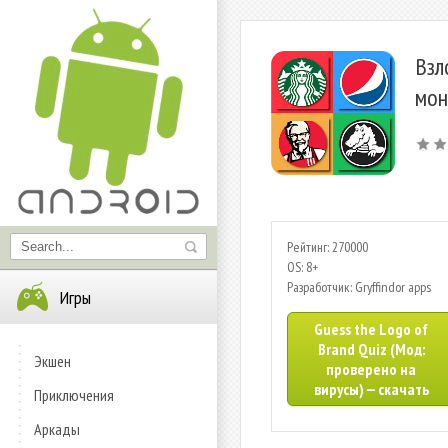
Взл
мон
Рейтинг: 270000
OS: 8+
Разработчик: Gryffindor apps
Игры
Guess the Logo of
Brand Quiz (Мод:
Экшен
проверено на
вирусы) — скачать
Приключения
Аркады