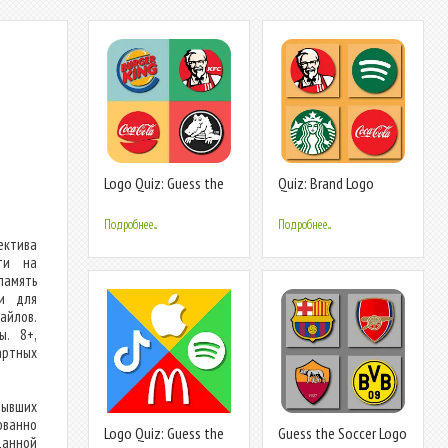
Logo Quiz: Guess the
Quiz: Brand Logo
Brand
Game
Подробнее...
Подробнее...
ектива
яти на
память
ии для
айлов.
ы. 8+,
артных
рывших
ованно
Logo Quiz: Guess the
Guess the Soccer Logo
данной