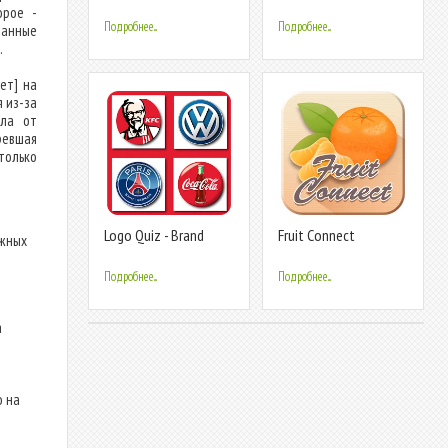
Brand!
Quiz
орое -
Подробнее...
Подробнее...
ланные
.
ет] на
я из-за
йла от
ревшая
только
Logo Quiz - Brand
Fruit Connect
ожных
Game
Подробнее...
Подробнее...
а
о на