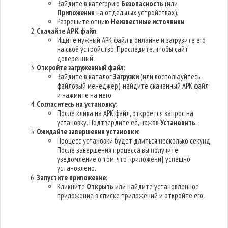
Зайдите в категорию
Безопасность
(или
Приложения
на отдельных устройствах).
Разрешите опцию
Неизвестные источники
.
Скачайте APK файл
:
Ищите нужный APK файл в онлайне и загрузите его
на своё устройство. Проследите, чтобы сайт
доверенный.
Откройте загруженный файл
:
Зайдите в каталог
Загрузки
(или воспользуйтесь
файловый менеджер), найдите скачанный APK файл
и нажмите на него.
Согласитесь на установку
:
После клика на APK файл, откроется запрос на
установку. Подтвердите её, нажав
Установить
.
Ожидайте завершения установки
:
Процесс установки будет длиться несколько секунд.
После завершения процесса вы получите
уведомление о том, что приложени} успешно
установлено.
Запустите приложение
:
Кликните
Открыть
или найдите установленное
приложение в списке приложений и откройте его.