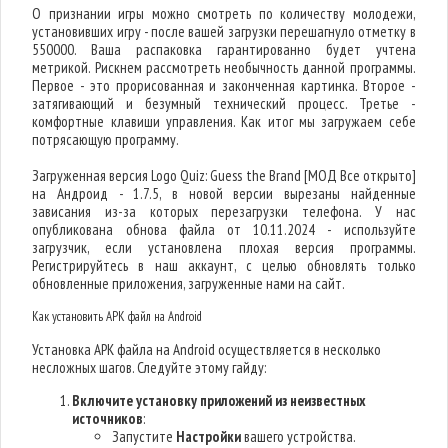
О признании игры можно смотреть по количеству молодежи,
установивших игру - после вашей загрузки перешагнуло отметку в
550000. Ваша распаковка гарантированно будет учтена
метрикой. Рискнем рассмотреть необычность данной программы.
Первое - это прорисованная и законченная картинка. Второе -
затягивающий и безумный технический процесс. Третье -
комфортные клавиши управления. Как итог мы загружаем себе
потрясающую программу.
Загруженная версия Logo Quiz: Guess the Brand [МОД Все открыто]
на Андроид - 1.7.5, в новой версии вырезаны найденные
зависания из-за которых перезагрузки телефона. У нас
опубликована обнова файла от 10.11.2024 - используйте
загрузчик, если установлена плохая версия программы.
Регистрируйтесь в наш аккаунт, с целью обновлять только
обновленные приложения, загруженные нами на сайт.
Как установить APK файл на Android
Установка APK файла на Android осуществляется в несколько
несложных шагов. Следуйте этому гайду:
Включите установку приложений из неизвестных
источников
:
Запустите
Настройки
вашего устройства.